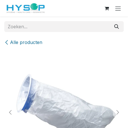
Overslaan naar inhoud
Alle producten