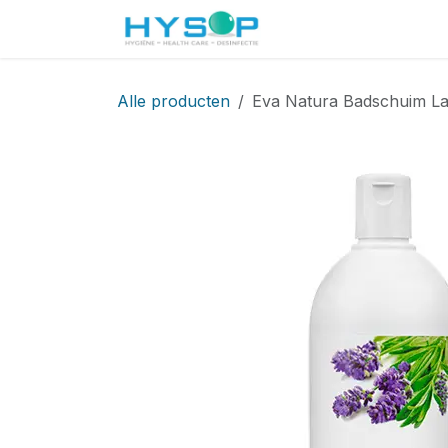
Overslaan naar inhoud
Startpagina
Shop
Alle producten
Eva Natura Badschuim Lav