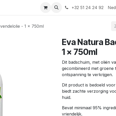
Help
Contact
+32 51 24 24 92
Ned
endelolie - 1 x 750ml
Eva Natura Ba
1 x 750ml
Dit badschuim, met oliën va
gecombineerd met groene th
ontspanning te verkrijgen.
Dit product is bedoeld voo
biedt zachte verzorging voo
huid.
Bevat minimaal 95% ingredi
vriendelijk.