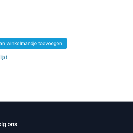
n winkelmandje toevoegen
ijst
olg ons