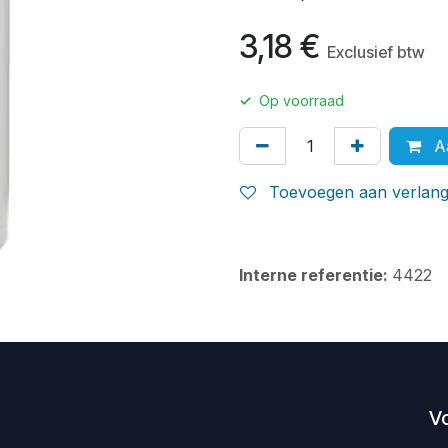
3,18
€
Exclusief btw
✓
Op voorraad
Aa
Toevoegen aan verlangl
Interne referentie:
4422
V