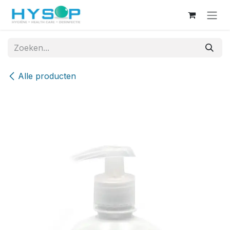
Overslaan naar inhoud
Alle producten