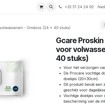
Help
Contact
+32 51 24 24 92
Ned
 volwassenen - Omdoos (24 x 40 stuks)
Gcare Proskin
voor volwass
40 stuks)
Voor het verzorgen va
De Procare vochtige do
doekjes (20x30cm).
Dit produkt bevat een z
geschikt voor dagelijks
Vochtige doekjes voor 
bescherming van de inta