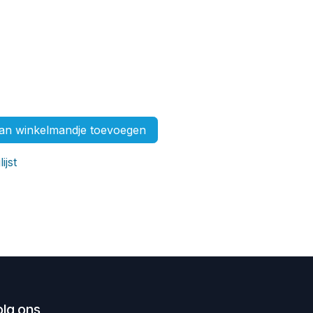
n winkelmandje toevoegen
ijst
olg ons