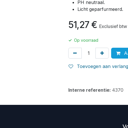
PH neutraal.
Licht geparfurmeerd.
51,27
€
Exclusief btw
✓
Op voorraad
Aa
Toevoegen aan verlangl
Interne referentie:
4370
V