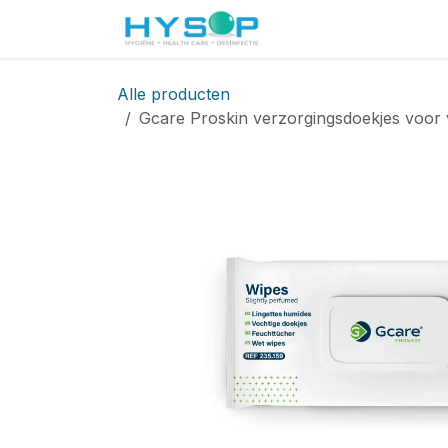
Overslaan naar inhoud
Startpagina
Shop
Alle producten
Gcare Proskin verzorgingsdoekjes voor