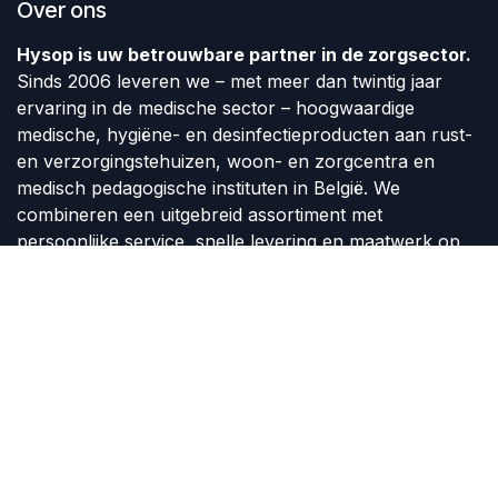
Over ons
Hysop is uw betrouwbare partner in de zorgsector.
Sinds 2006 leveren we – met meer dan twintig jaar
ervaring in de medische sector – hoogwaardige
medische, hygiëne- en desinfectieproducten aan rust-
en verzorgingstehuizen, woon- en zorgcentra en
medisch pedagogische instituten in België. We
combineren een uitgebreid assortiment met
persoonlijke service, snelle levering en maatwerk op
vraag van de klant.
Volg ons
Contact
info@hysop.be
+32 51 24 24 92