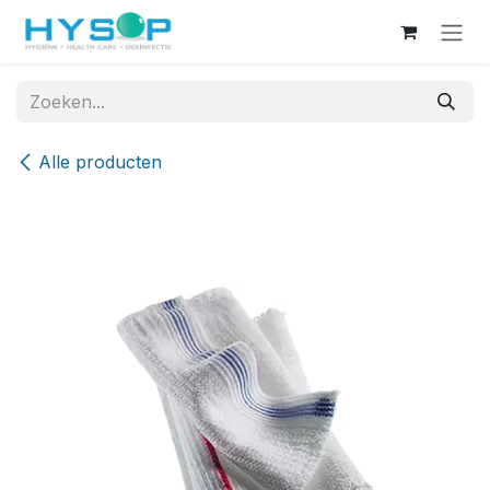
Overslaan naar inhoud
Alle producten