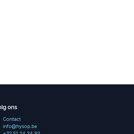
olg ons
Contact
info@hysop.be
+32 51 24 24 92