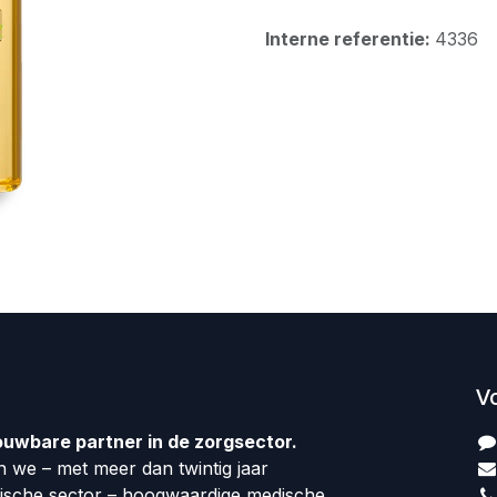
Interne referentie:
4336
V
ouwbare partner in de zorgsector.
 we – met meer dan twintig jaar
dische sector – hoogwaardige medische,