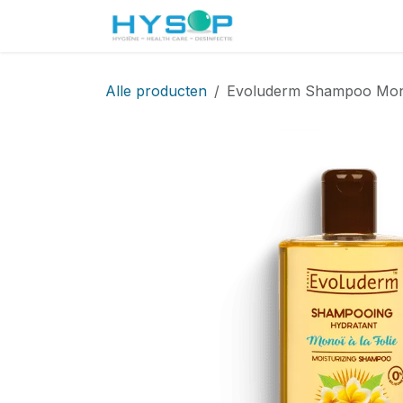
Overslaan naar inhoud
Startpagina
Shop
Alle producten
Evoluderm Shampoo Monoï