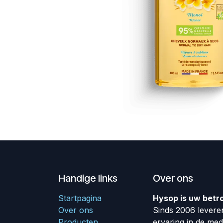
Handige links
Over ons
Startpagina
Hysop is uw betr
Over ons
Sinds 2006 leveren
Producten
ervaring in de me