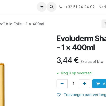
Help
Contact
+32 51 24 24 92
Ned
 à la Folie - 1 x 400ml
Evoluderm Sha
- 1 x 400ml
3,44
€
Exclusief btw
✓
Nog
9
op voorraad
Aa
Toevoegen aan verlangl