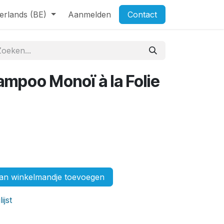
erlands (BE)
Aanmelden
Contact
mpoo Monoï à la Folie
n winkelmandje toevoegen
ijst