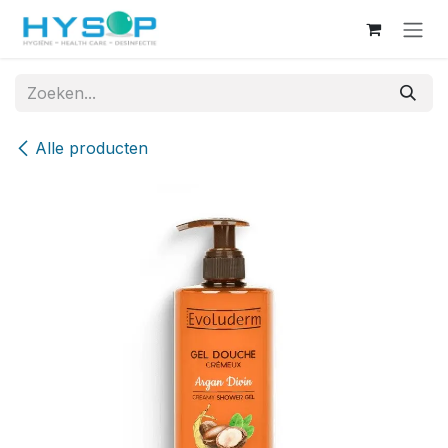
Overslaan naar inhoud
Alle producten