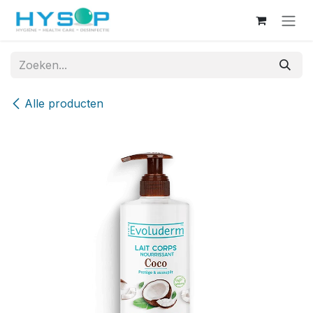
Overslaan naar inhoud
Alle producten