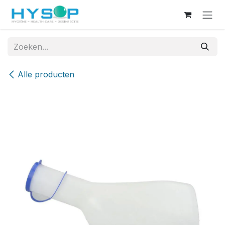
Overslaan naar inhoud
Alle producten