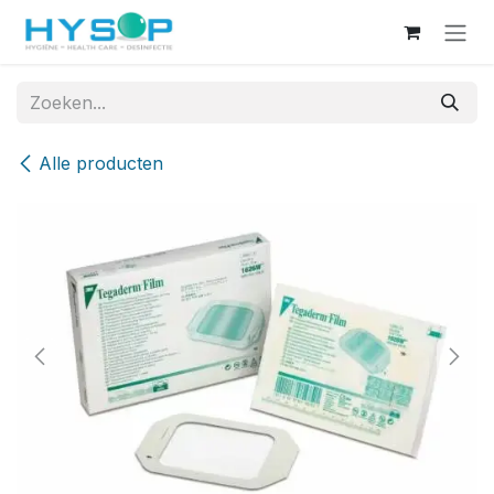
Overslaan naar inhoud
Alle producten