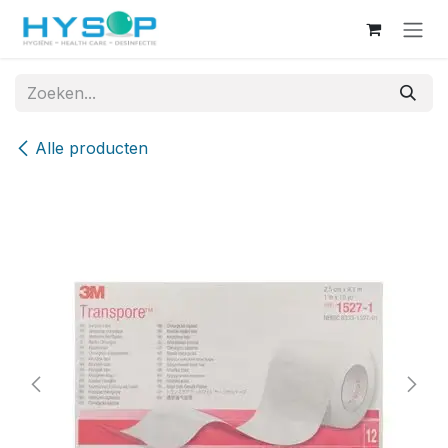
Overslaan naar inhoud
Alle producten