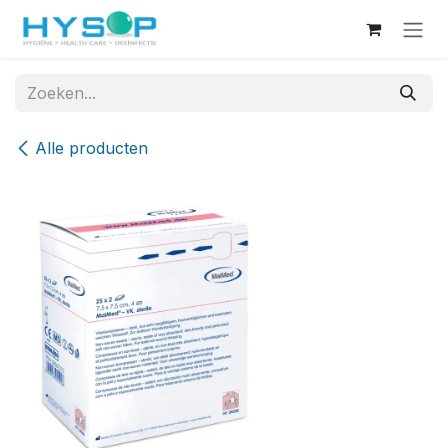
Overslaan naar inhoud
Alle producten