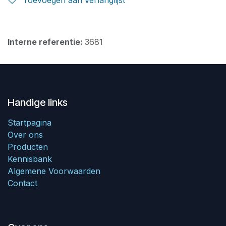
Interne referentie:
3681
Handige links
Startpagina
Over ons
Producten
Kennisbank
Algemene Voorwaarden
Contact