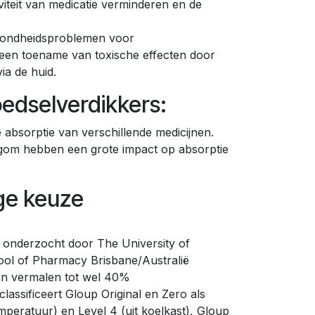
tiviteit van medicatie verminderen en de
zondheidsproblemen voor
 een toename van toxische effecten door
a de huid.
edselverdikkers:
 absorptie van verschillende medicijnen.
om hebben een grote impact op absorptie
ige keuze
onderzocht door The University of
ol of Pharmacy Brisbane/Australië
an vermalen tot wel 40%
lassificeert Gloup Original en Zero als
mperatuur) en Level 4 (uit koelkast), Gloup