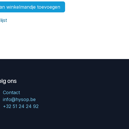
n winkelmandje toevoegen
ijst
olg ons
Contact
info@hysop.be
+32 51 24 24 92