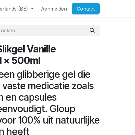
erlands (BE)
Aanmelden
Contact
ikgel Vanille
1 x 500ml
een glibberige gel die
n vaste medicatie zoals
en en capsules
reenvoudigt. Gloup
oor 100% uit natuurlijke
n heeft