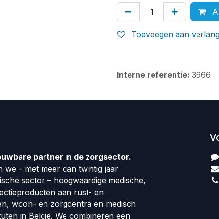
Aa
Toevoegen aan verlangl
Interne referentie:
3666
V
ouwbare partner in de zorgsector.
 we – met meer dan twintig jaar
dische sector – hoogwaardige medische,
fectieproducten aan rust- en
en, woon- en zorgcentra en medisch
tuten in België. We combineren een