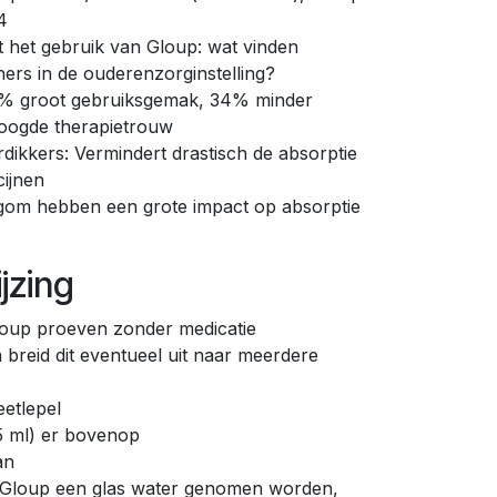
4
 het gebruik van Gloup: wat vinden
ners in de ouderenzorginstelling?
8% groot gebruiksgemak, 34% minder
oogde therapietrouw
dikkers: Vermindert drastisch de absorptie
cijnen
om hebben een grote impact op absorptie
jzing
Gloup proeven zonder medicatie
 breid dit eventueel uit naar meerdere
eetlepel
5 ml) er bovenop
an
 Gloup een glas water genomen worden,