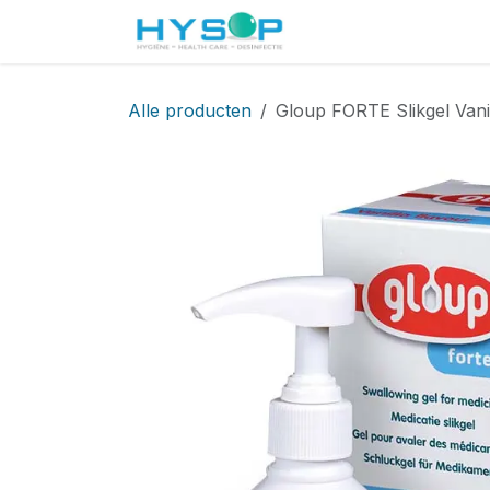
Overslaan naar inhoud
Startpagina
Shop
Alle producten
Gloup FORTE Slikgel Vani