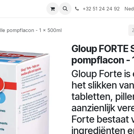
Help
Contact
+32 51 24 24 92
Ned
lle pompflacon - 1 x 500ml
Gloup FORTE Sl
pompflacon - 
Gloup Forte is 
het slikken va
tabletten, pill
aanzienlijk ve
Forte bestaat v
ingrediënten e