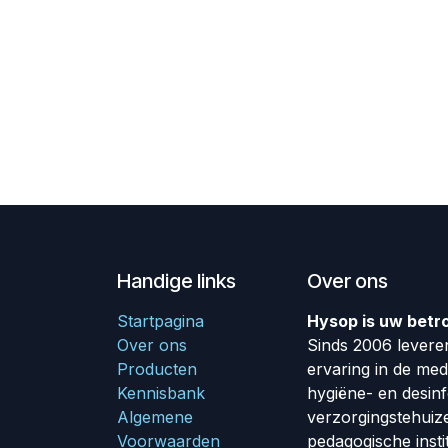
Handige links
Over ons
Startpagina
Hysop is uw betr
Over ons
Sinds 2006 leveren
Producten
ervaring in de me
Kennisbank
hygiëne- en desin
Algemene
verzorgingstehuiz
Voorwaarden
pedagogische insti