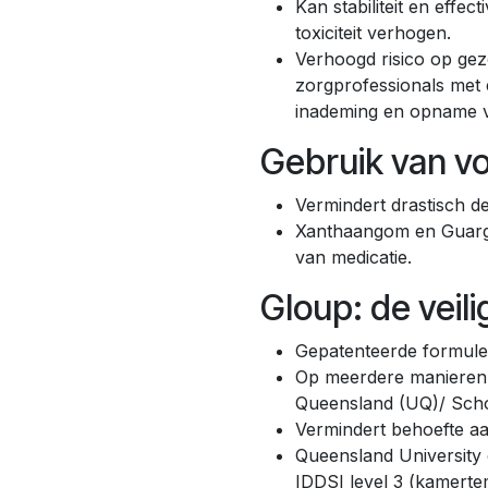
Kan stabiliteit en effec
toxiciteit verhogen.
Verhoogd risico op ge
zorgprofessionals met
inademing en opname vi
Gebruik van vo
Vermindert drastisch de
Xanthaangom en Guarg
van medicatie.
Gloup: de veil
Gepatenteerde formule
Op meerdere manieren 
Queensland (UQ)/ Scho
Vermindert behoefte a
Queensland University c
IDDSI level 3 (kamerte