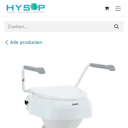
Overslaan naar inhoud
Alle producten