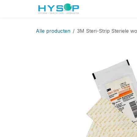
Overslaan naar inhoud
Startpagina
Shop
Alle producten
3M Steri-Strip Steriele 