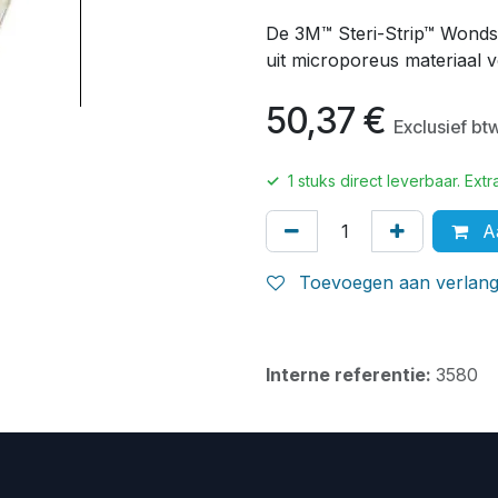
De 3M™ Steri-Strip™ Wondslu
uit microporeus materiaal v
50,37
€
Exclusief bt
✓
1
stuks direct leverbaar. Ex
Aa
Toevoegen aan verlangl
Interne referentie:
3580