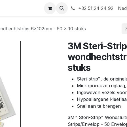
Help
Contact
+32 51 24 24 92
Ned
wondhechtstrips 6x102mm - 50 x 10 stuks
3M Steri-Strip
wondhechtstr
stuks
Steri-strip™, de origine
Microporeuze ruglaag, 
Ingeweven vezels voor 
Hypoallergene kleeflaa
Snel aan te brengen
3M™ Steri-Strip™ Wondslui
Strips/Envelop - 50 Envel