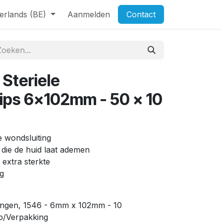
erlands (BE)
Aanmelden
Contact
 Steriele
ips 6x102mm - 50 x 10
le wondsluiting
die de huid laat ademen
extra sterkte
g
tingen, 1546 - 6mm x 102mm - 10
op/Verpakking