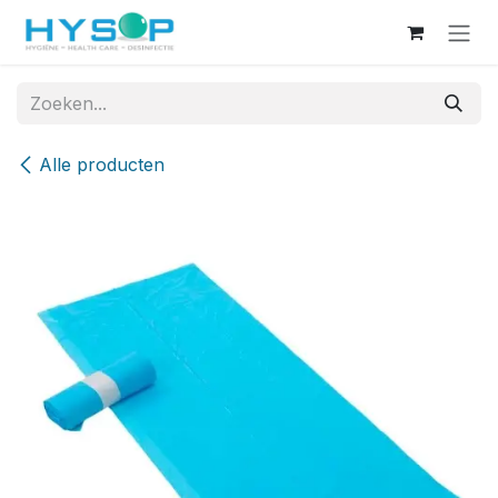
Overslaan naar inhoud
Alle producten