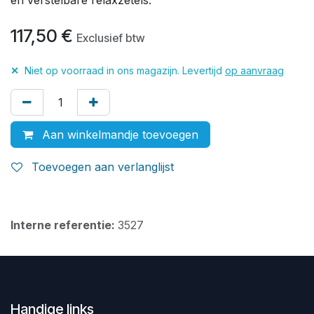
117,50
€
Exclusief btw
✕
Niet op voorraad in ons magazijn. Levertijd
op aanvraag
Aan winkelmandje toevoegen
Toevoegen aan verlanglijst
Interne referentie:
3527
Handige links