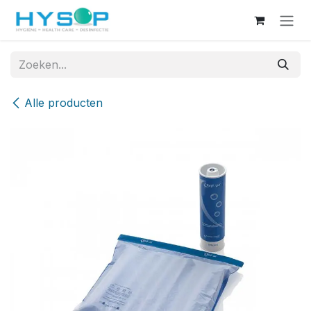
Overslaan naar inhoud
Alle producten