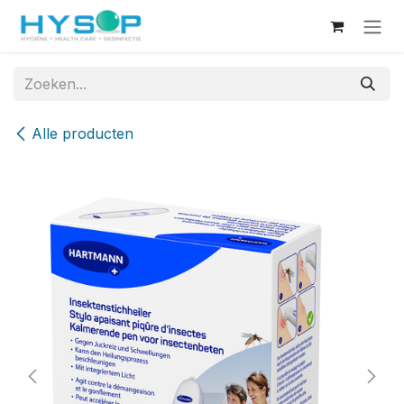
Overslaan naar inhoud
Alle producten