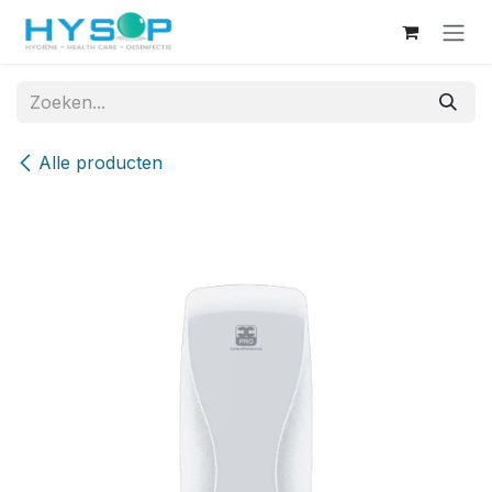
Overslaan naar inhoud
Alle producten