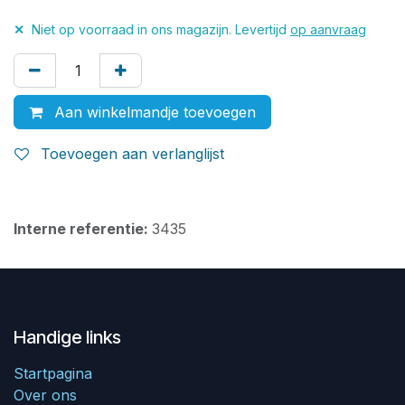
✕
Niet op voorraad in ons magazijn. Levertijd
op aanvraag
Aan winkelmandje toevoegen
Toevoegen aan verlanglijst
Interne referentie:
3435
Handige links
Startpagina
Over ons