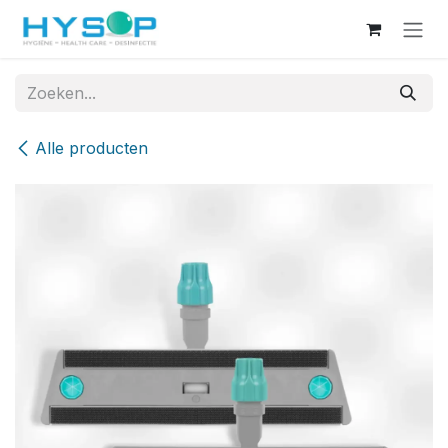
Overslaan naar inhoud
Alle producten