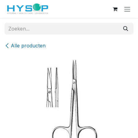
Overslaan naar inhoud
Alle producten