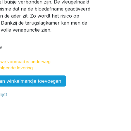
el buisje verbonden zijn. De vleugelnaald
nisme dat na de bloedafname geactiveerd
in de ader zit. Zo wordt het risico op
. Dankzij de terugslagkamer kan men de
olle venapunctie zien.
w
uwe voorraad is onderweg.
volgende levering
n winkelmandje toevoegen
ijst