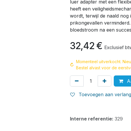
luer adapter met een flexib
heeft een veiligheidsmecha
wordt, terwijl de naald nog 
prikongevallen verminderd
bloedstroom na een succesv
32,42
€
Exclusief bt
Momenteel uitverkocht. Nie
↻
Bestel alvast voor de eerst
Aa
Toevoegen aan verlangl
Interne referentie:
329