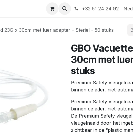
Help
Contact
+32 51 24 24 92
Ned
 23G x 30cm met luer adapter - Steriel - 50 stuks
GBO Vacuette 
30cm met luer 
stuks
Premium Safety vleugelnaald
binnen de ader, niet-automa
Premium Safety vleugelnaald
binnen de ader, niet-automa
De Premium Safety vleugel
vleugelnaald door het ing
zichtbaar in de “plastic ma