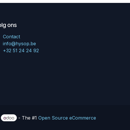
olg ons
Contact
info@hysop.be
+32 51 24 24 92
r
- The #1
Open Source eCommerce