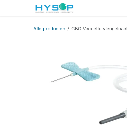
Overslaan naar inhoud
Startpagina
Shop
Alle producten
GBO Vacuette vleugelnaald