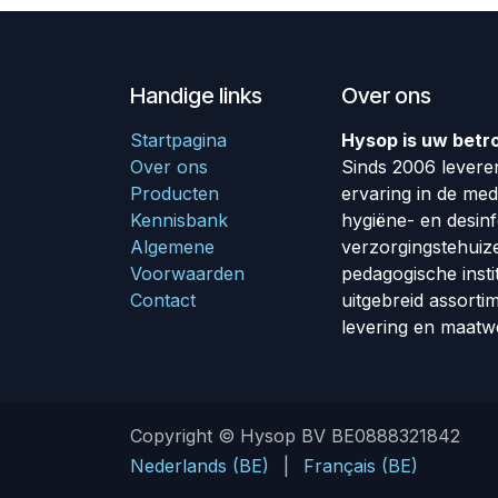
Handige links
Over ons
Startpagina
Hysop is uw betr
Over ons
Sinds 2006 leveren
Producten
ervaring in de me
Kennisbank
hygiëne- en desin
Algemene
verzorgingstehuiz
Voorwaarden
pedagogische insti
Contact
uitgebreid assorti
levering en maatw
Copyright © Hysop BV BE0888321842
Nederlands (BE)
|
Français (BE)