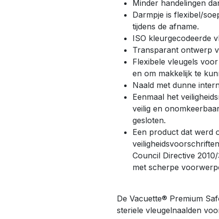
Minder handelingen dan
Darmpje is flexibel/soe
tijdens de afname.
ISO kleurgecodeerde vl
Transparant ontwerp v
Flexibele vleugels voor
en om makkelijk te kun
Naald met dunne inter
Eenmaal het veiligheid
veilig en onomkeerbaar 
gesloten.
Een product dat werd 
veiligheidsvoorschrifte
Council Directive 2010
met scherpe voorwerp
De Vacuette® Premium Safet
steriele vleugelnaalden voo