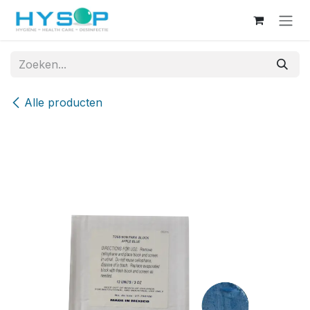
Overslaan naar inhoud
Alle producten