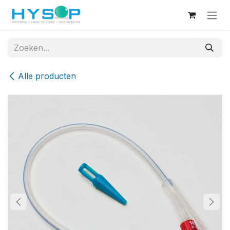
Overslaan naar inhoud
Alle producten