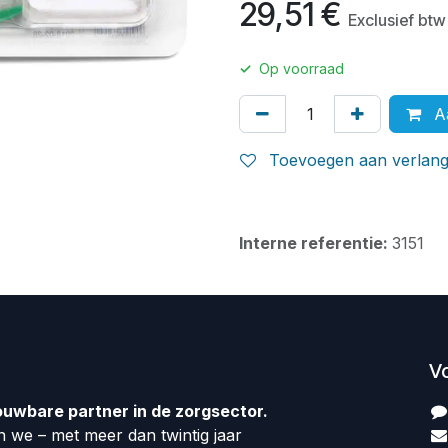
29,51
€
Exclusief btw
✓
Op voorraad
Aa
Toevoegen aan verlangl
Interne referentie:
3151
V
ouwbare partner in de zorgsector.
 we – met meer dan twintig jaar