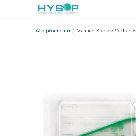
Overslaan naar inhoud
Startpagina
Shop
Alle producten
Maimed Steriele Verbandse