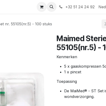
Help
Contact
+32 51 24 24 92
Ned
t nr. 55105(nr.5) - 100 stuks
Maimed Sterie
55105(nr.5) - 
Kenmerken
5 x gaaskompressen 5c
1 x pincet
Toepassing
De MaiMed® - ST Set is 
wondverzorging.