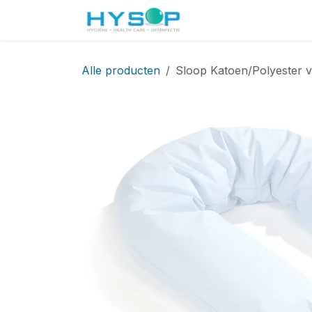
Overslaan naar inhoud
Startpagina
Shop
Alle producten
Sloop Katoen/Polyester