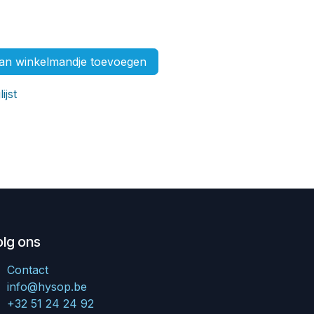
n winkelmandje toevoegen
ijst
olg ons
Contact
info@hysop.be
+32 51 24 24 92