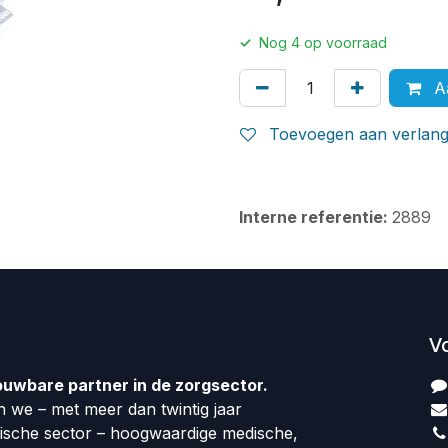
✓
Nog
4
op voorraad
Aa
Toevoegen aan verlangl
Interne referentie:
2889
V
ouwbare partner in de zorgsector.
 we – met meer dan twintig jaar
dische sector – hoogwaardige medische,