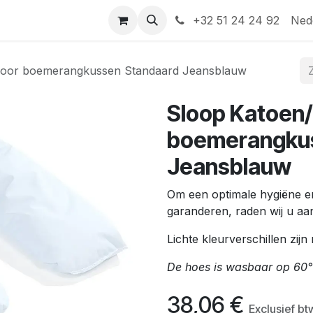
Help
Contact
+32 51 24 24 92
Ned
 voor boemerangkussen Standaard Jeansblauw
Sloop Katoen/
boemerangkus
Jeansblauw
Om een optimale hygiëne e
garanderen, raden wij u aa
Lichte kleurverschillen zijn
De hoes is wasbaar op 60°
38,06
€
Exclusief bt