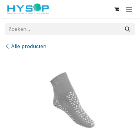
Overslaan naar inhoud
Alle producten