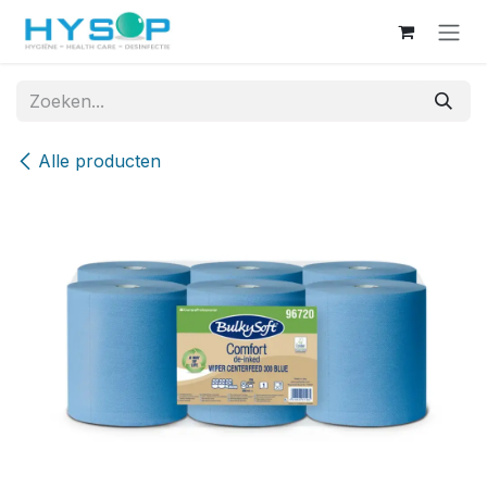
Overslaan naar inhoud
Alle producten