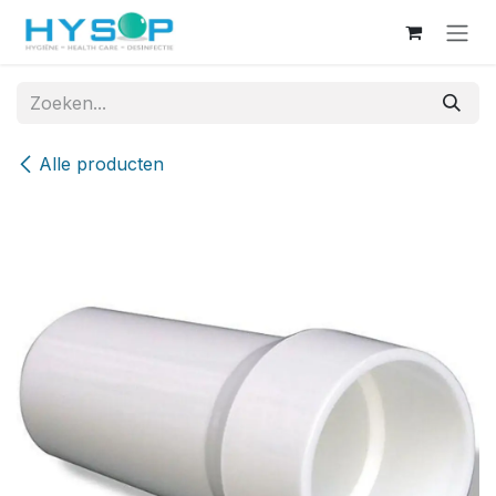
Overslaan naar inhoud
Alle producten