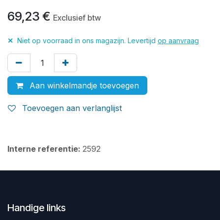
69,23
€
Exclusief btw
✕
Niet op voorraad in ons magazijn. Levertijd
op aanvraag
Aan winkelmandje toevoegen
Toevoegen aan verlanglijst
Interne referentie:
2592
Handige links