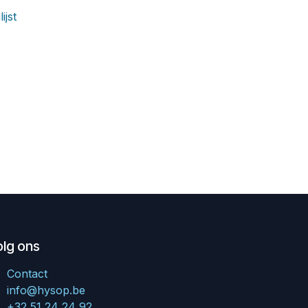
ijst
olg ons
Contact
info@hysop.be
+32 51 24 24 92