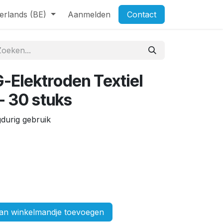
erlands (BE)
Aanmelden
Contact
Elektroden Textiel
- 30 stuks
gdurig gebruik
n winkelmandje toevoegen