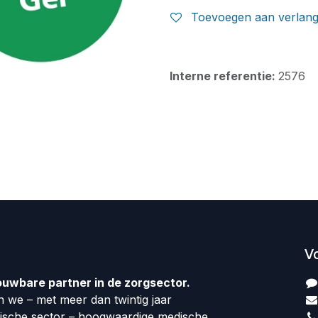
Toevoegen aan verlangl
Interne referentie:
2576
V
ouwbare partner in de zorgsector.
 we – met meer dan twintig jaar
dische sector – hoogwaardige medische,