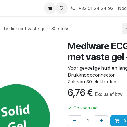
Help
Contact
+32 51 24 24 92
Ned
Textiel met vaste gel - 30 stuks
Mediware ECG-
met vaste gel 
Voor gevoelige huid en lan
Drukknoopconnector
Zak van 30 elektroden
6,76
€
Exclusief btw
✓
Op voorraad
Aa