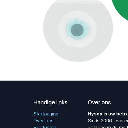
Handige links
Over ons
Startpagina
Hysop is uw betr
Over ons
Sinds 2006 leveren
Producten
ervaring in de me