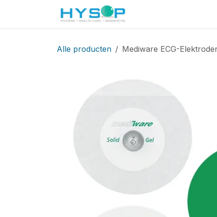
Overslaan naar inhoud
Startpagina
Shop
Alle producten
Mediware ECG-Elektroden 