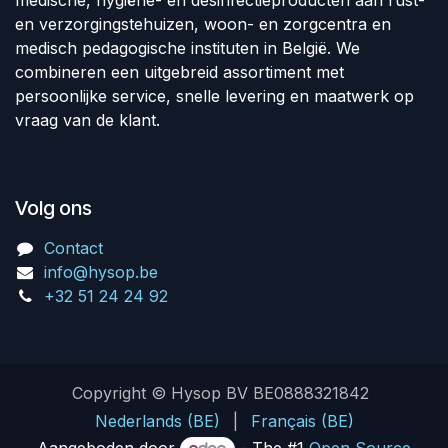
medische, hygiëne- en desinfectieproducten aan rust-
en verzorgingstehuizen, woon- en zorgcentra en
medisch pedagogische instituten in België. We
combineren een uitgebreid assortiment met
persoonlijke service, snelle levering en maatwerk op
vraag van de klant.
Volg ons
Contact
info@hysop.be
+32 51 24 24 92
Copyright © Hysop BV BE0888321842
Nederlands (BE)
|
Français (BE)
Aangeboden door
- The #1
Open Source