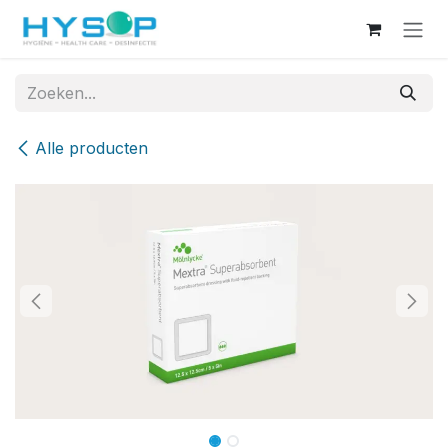
Overslaan naar inhoud
Alle producten