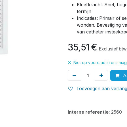
Kleefkracht: Snel, hoge 
termijn
Indicaties: Primair of 
wonden. Bevestiging v
van catheter insteekop
35,51
€
Exclusief btw
✕
Niet op voorraad in ons maga
Aa
Toevoegen aan verlangl
Interne referentie:
2560