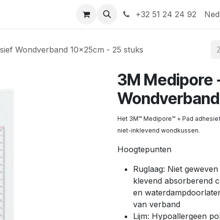
Help
Contact
+32 51 24 24 92
Ned
sief Wondverband 10x25cm - 25 stuks
3M Medipore 
Wondverband 
Het 3M™ Medipore™ + Pad adhesief 
niet-inklevend wondkussen.
Hoogtepunten
Ruglaag: Niet geweven 
klevend absorberend co
en waterdampdoorlate
van verband
Lijm: Hypoallergeen po