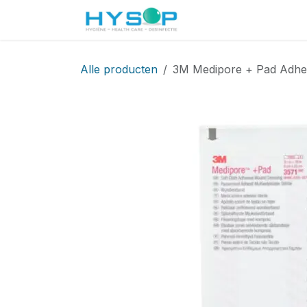
Overslaan naar inhoud
Startpagina
Shop
Alle producten
3M Medipore + Pad Adhe