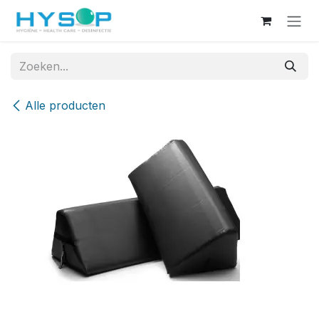
Overslaan naar inhoud
Alle producten