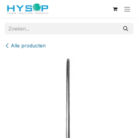
Overslaan naar inhoud
Alle producten