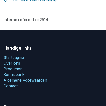
Interne referentie:
2514
Handige links
Startpagina
Over ons
Producten
Kennisbank
Algemene Voorwaarden
Contact