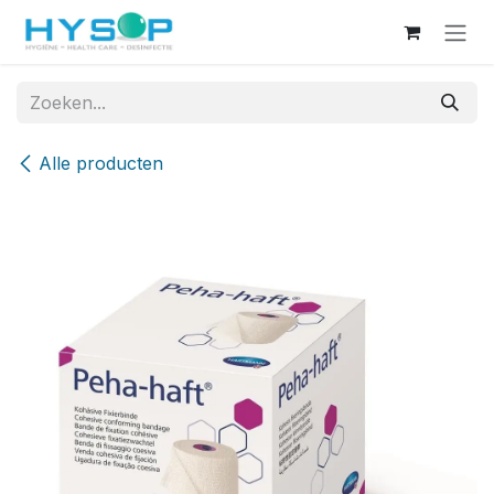
Overslaan naar inhoud
Alle producten