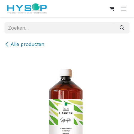
Overslaan naar inhoud
Alle producten