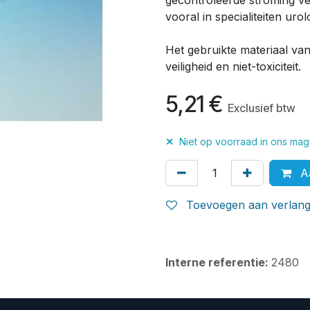
gecontroleerde stroming ve
vooral in
specialiteiten
urol
Het gebruikte materiaal va
veiligheid en niet-toxiciteit.
5,21
€
Exclusief btw
✕
Niet op voorraad in ons maga
Aa
Toevoegen aan verlangl
Interne referentie:
2480