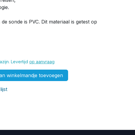
reisen,
ogie
.
n de sonde is PVC.
Dit materiaal is getest op
zijn. Levertijd
op aanvraag
n winkelmandje toevoegen
ijst