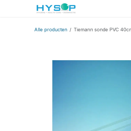
Overslaan naar inhoud
Startpagina
Shop
Alle producten
Tiemann sonde PVC 40cm