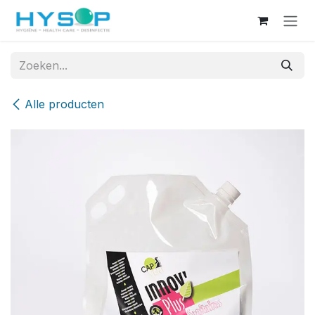
Overslaan naar inhoud
Alle producten