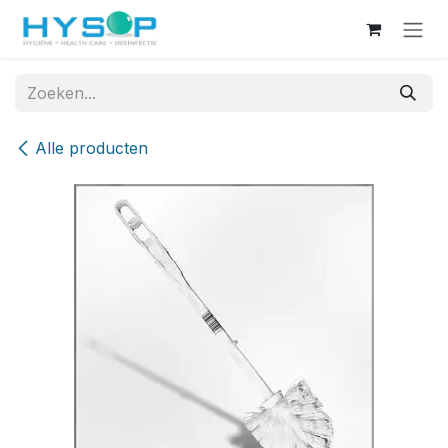
Overslaan naar inhoud
Alle producten