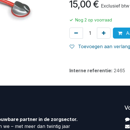
15,00
€
Exclusief btw
✓
Nog
2
op voorraad
Aa
Toevoegen aan verlangl
Interne referentie:
2465
V
ouwbare partner in de zorgsector.
 we – met meer dan twintig jaar