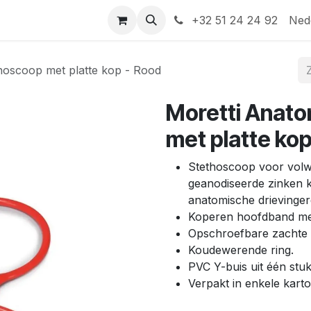
Help
Contact
+32 51 24 24 92
Ned
hoscoop met platte kop - Rood
Moretti Anat
met platte ko
Stethoscoop voor volw
geanodiseerde zinken 
anatomische drievinger
Koperen hoofdband met
Opschroefbare zachte ol
Koudewerende ring.
PVC Y-buis uit één stu
Verpakt in enkele kart