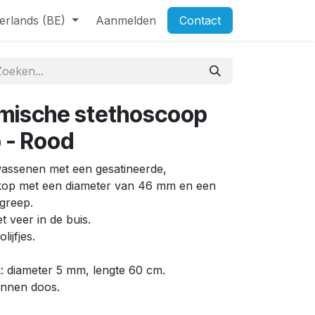
erlands (BE)
Aanmelden
Contact
omische stethoscoop
p - Rood
assenen met een gesatineerde,
kop met een diameter van 46 mm en een
greep.
 veer in de buis.
ijfjes.
k: diameter 5 mm, lengte 60 cm.
onnen doos.