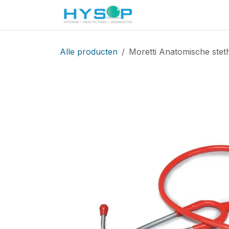
Overslaan naar inhoud
Startpagina
Shop
Alle producten
Moretti Anatomische stet