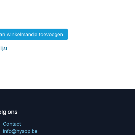
n winkelmandje toevoegen
ijst
olg ons
Contact
info@hysop.be