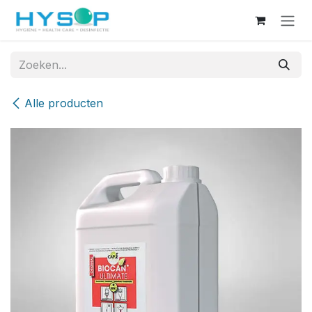
Overslaan naar inhoud
Alle producten