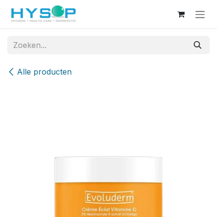
Overslaan naar inhoud
Alle producten