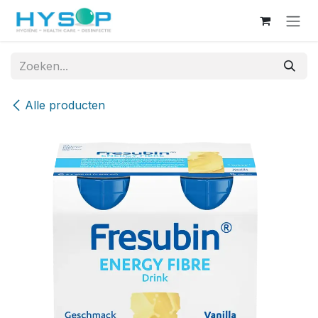
Overslaan naar inhoud
Alle producten