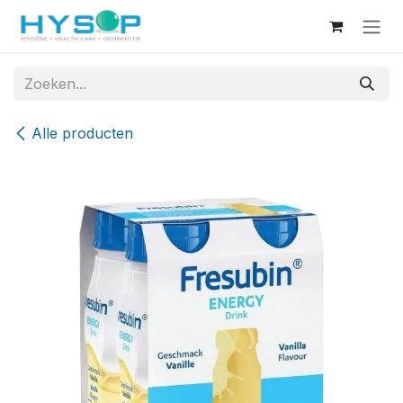
Overslaan naar inhoud
Alle producten