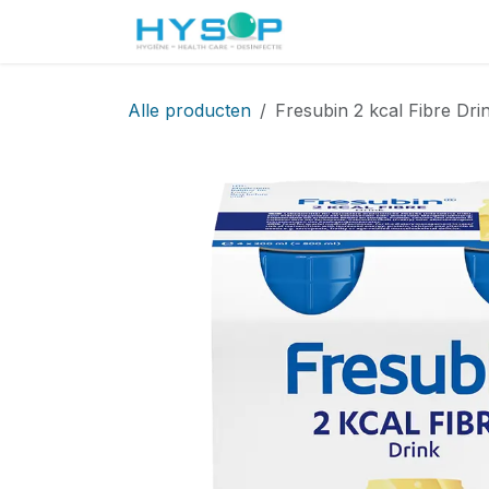
Overslaan naar inhoud
Startpagina
Shop
Alle producten
Fresubin 2 kcal Fibre Dri