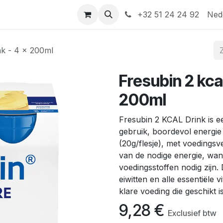
Help
Contact
+32 51 24 24 92
Ned
nk - 4 x 200ml
Fresubin 2 kcal
200ml
Fresubin 2 KCAL Drink is e
gebruik, boordevol energie 
(20g/flesje), met voedingsv
van de nodige energie, wan
voedingsstoffen nodig zijn
eiwitten en alle essentiële 
klare voeding die geschikt i
9,28
€
Exclusief btw