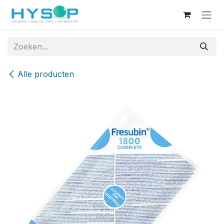
Overslaan naar inhoud
Alle producten