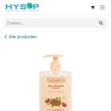
Overslaan naar inhoud
Alle producten