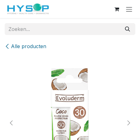
Overslaan naar inhoud
Alle producten