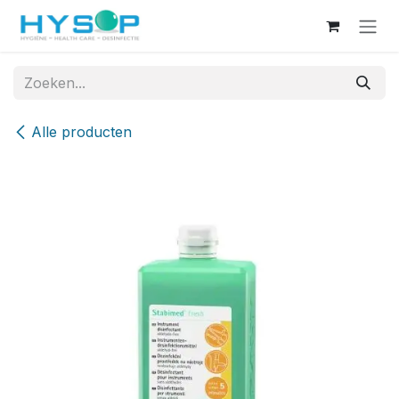
Overslaan naar inhoud
Alle producten