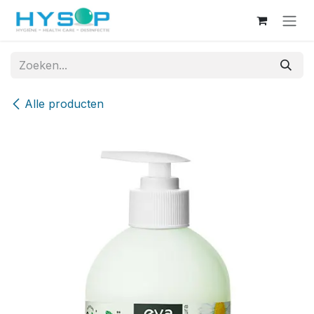
Overslaan naar inhoud
Alle producten